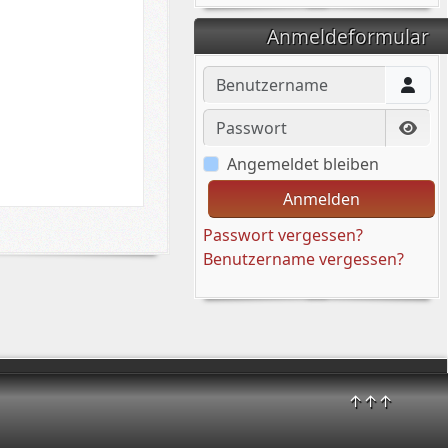
Anmeldeformular
Benutzername
Passwort
Pass
Angemeldet bleiben
Anmelden
Passwort vergessen?
Benutzername vergessen?
↑↑↑