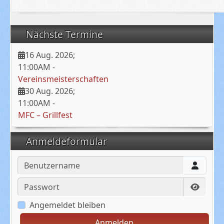
Nächste Termine
16 Aug. 2026
;
11:00AM
-
Vereinsmeisterschaften
30 Aug. 2026
;
11:00AM
-
MFC – Grillfest
Anmeldeformular
Benutzername
Passwort
Passwo
Angemeldet bleiben
Anmelden