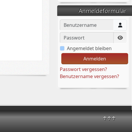
Anmeldeformular
Benutzername
Passwort
Pass
Angemeldet bleiben
Anmelden
Passwort vergessen?
Benutzername vergessen?
↑↑↑